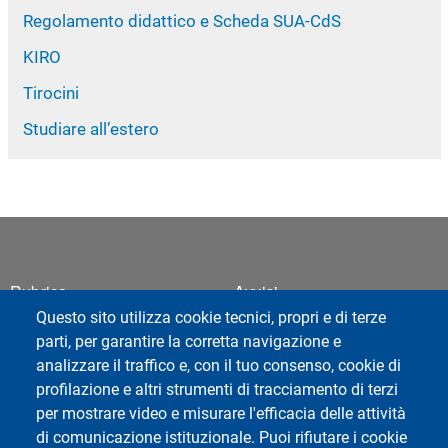
Regolamento didattico e Scheda SUA-CdS
KIRO
Tirocini
Studiare all’estero
Footer 1
Footer 2
Rubrica
Avvisi
Webmail
Questo sito utilizza cookie tecnici, propri e di terze
parti, per garantire la corretta navigazione e
ESSE3 Studenti
analizzare il traffico e, con il tuo consenso, cookie di
ESSE3 Docenti
profilazione e altri strumenti di tracciamento di terzi
Privacy
per mostrare video e misurare l'efficacia delle attività
Accessibilità
di comunicazione istituzionale. Puoi rifiutare i cookie